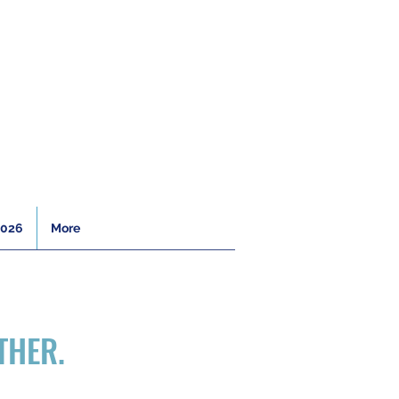
2026
More
THER.