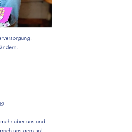
erversorgung!
 ändern.
UR
)
e mehr über uns und
Sprich uns gern an!