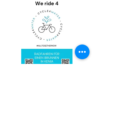
DIN-A-4 FLYER we ride 4
(PDF Format)
CYCLE4
WATER
WE CAN MOVE A LOT OF