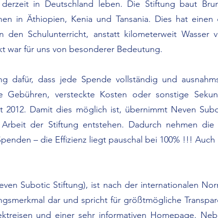
derzeit in Deutschland leben. Die Stiftung baut Bru
en in Äthiopien, Kenia und Tansania. Dies hat einen
n den Schulunterricht, anstatt kilometerweit Wasser 
ekt war für uns von besonderer Bedeutung.
ung dafür, dass jede Spende vollständig und ausnahmsl
ine Gebühren, versteckte Kosten oder sonstige Sek
eit 2012. Damit dies möglich ist, übernimmt Neven Subo
 Arbeit der Stiftung entstehen. Dadurch nehmen die 
Spenden – die Effizienz liegt pauschal bei 100% !!! Auch
Neven Subotic Stiftung), ist nach der internationalen Nor
llungsmerkmal dar und spricht für größtmögliche Transpa
jektreisen und einer sehr informativen Homepage. N