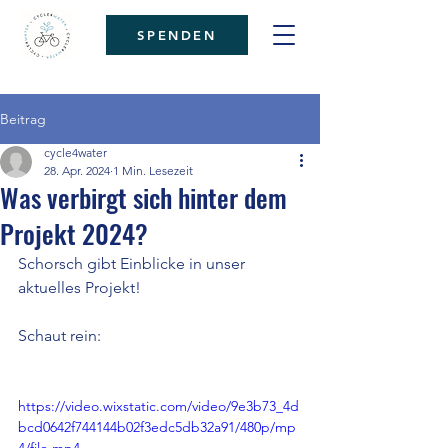
SPENDEN
Beitrag
cycle4water
28. Apr. 2024
1 Min. Lesezeit
Was verbirgt sich hinter dem
Projekt 2024?
Schorsch gibt Einblicke in unser 
aktuelles Projekt!
Schaut rein: 
https://video.wixstatic.com/video/9e3b73_4d
bcd0642f744144b02f3edc5db32a91/480p/mp