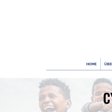
HOME
ÜBE
C