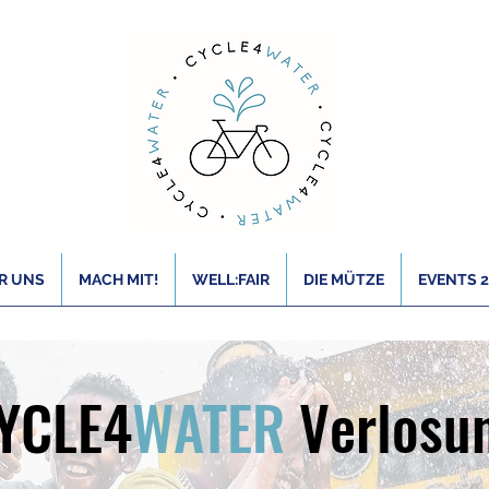
R UNS
MACH MIT!
WELL:FAIR
DIE MÜTZE
EVENTS 
YCLE4
WATER
Verlosu