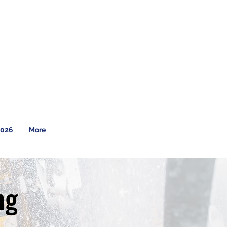
2026
More
ng